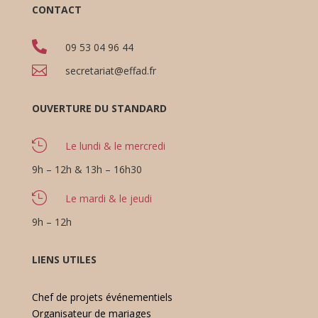
CONTACT

09 53 04 96 44

secretariat@effad.fr
OUVERTURE DU STANDARD

Le lundi & le mercredi
9h – 12h & 13h – 16h30

Le mardi & le jeudi
9h – 12h
LIENS UTILES
Chef de projets événementiels
Organisateur de mariages