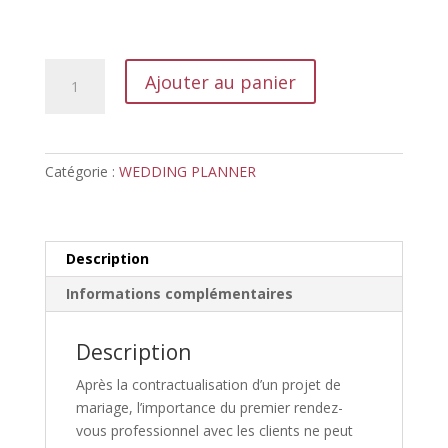
quantité
Ajouter au panier
de
Définir
les
besoins
Catégorie :
WEDDING PLANNER
et
attentes
des
mariés
Description
Informations complémentaires
Description
Après la contractualisation d’un projet de
mariage, l’importance du premier rendez-
vous professionnel avec les clients ne peut