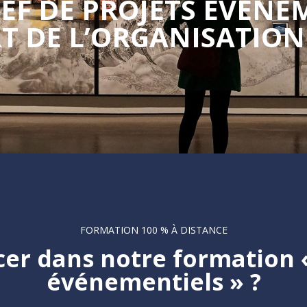
F DE PROJETS EVENEM
T DE L’ORGANISATION
FORMATION 100 % À DISTANCE
cer dans notre formation «
événementiels » ?