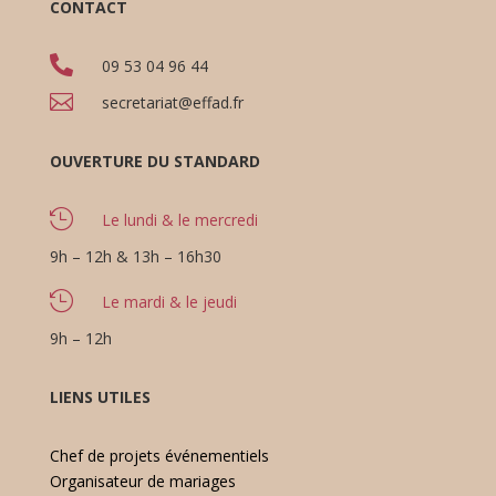
CONTACT

09 53 04 96 44

secretariat@effad.fr
OUVERTURE DU STANDARD

Le lundi & le mercredi
9h – 12h & 13h – 16h30

Le mardi & le jeudi
9h – 12h
LIENS UTILES
Chef de projets événementiels
Organisateur de mariages